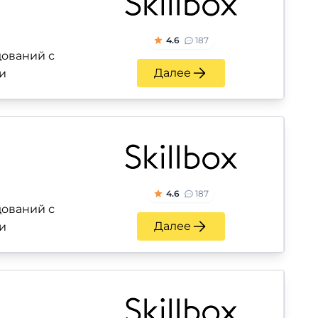
4.6
187
ований с
Далее
и
4.6
187
ований с
Далее
и