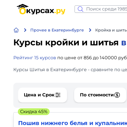
Нейросеть и ИИ
Прочее в Екатеринбурге
Кройка и шить
Программирование
Курсы кройки и шитья
в
Бизнес и финансы
Рейтинг 15 курсов
по цене от 856 до 140000 ру
Дизайн
Курсы Шитья в Екатеринбурге - сравните по ц
Аналитика
Видео, фото, аудио
Цена и Срок
По стоимости
Маркетинг
Скидка 45%
Иностранный язык
Пошив нижнего белья и купальни