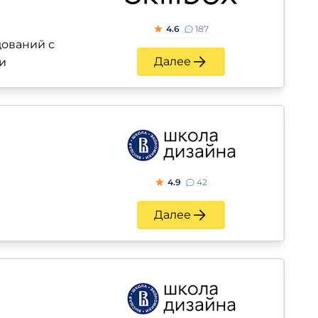
4.6
187
ований с
Далее
и
4.9
42
Далее