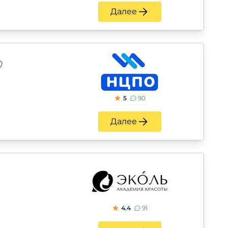
Далее
5
90
Далее
4.4
91