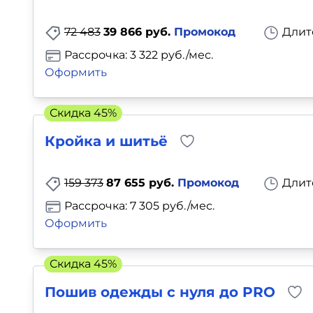
Для детей
72 483
39 866 руб.
Промокод
Длит
Красота, здоровье, фитнес
Рассрочка: 3 322 руб./мес.
Оформить
Психология и саморазвитие
Скидка 45%
Прочее
Кройка и шитьё
Репетиторы
159 373
87 655 руб.
Промокод
Длит
Тесты на профориентацию
Рассрочка: 7 305 руб./мес.
Оформить
Скидка 45%
Пошив одежды с нуля до PRO