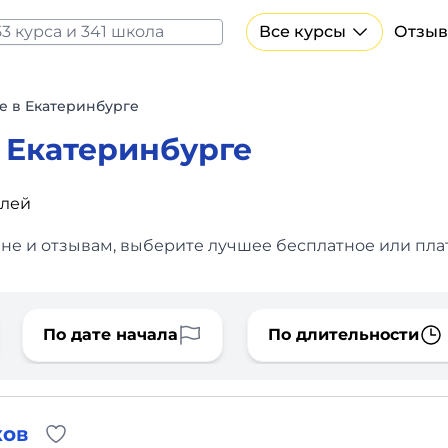
Все курсы
Отзыв
Все курсы Нейросеть и ИИ
Курсы по искусственному интеллекту
е в Екатеринбурге
Курсы по нейросетям
 Екатеринбурге
Бесплатно
блей
ене и отзывам, выберите лучшее бесплатное или плат
По дате начала
По длительности
ков