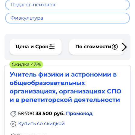
фото,
Педагог-психолог
аудио
Физкультура
Маркетинг
Иностранный
Цена и Срок
По стоимости
язык
Скидка 43%
Для
Учитель физики и астрономии в
детей
общеобразовательных
организациях, организациях СПО
Красота,
и в репетиторской деятельности
здоровье,
фитнес
58 700
33 500 руб.
Промокод
Купить со скидкой
Психология