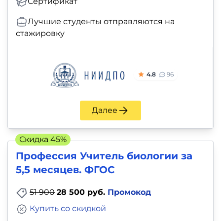
Сертификат
и
саморазвитие
Лучшие студенты отправляются на
стажировку
Прочее
Репетиторы
4.8
96
Тесты
на
Далее
профориентацию
Скидка 45%
Профессия Учитель биологии за
5,5 месяцев. ФГОС
51 900
28 500 руб.
Промокод
Купить со скидкой