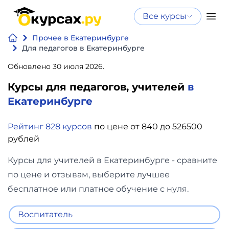
Все курсы
Нейросеть
Все курсы
Прочее в Екатеринбурге
Нейросеть и ИИ
и ИИ
Для педагогов в Екатеринбурге
Курсы по
Обновлено 30 июля 2026.
Программирование
искусственному
Курсы для педагогов, учителей
в
интеллекту
Бизнес
Екатеринбурге
Курсы по нейросетям
и
Бесплатно
Рейтинг 828 курсов
по цене от 840 до 526500
финансы
рублей
Дизайн
Курсы для учителей в Екатеринбурге - сравните
по цене и отзывам, выберите лучшее
Аналитика
бесплатное или платное обучение с нуля.
Видео,
Воспитатель