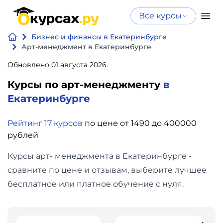
Все курсы
Нейросеть
Все курсы
Бизнес и финансы в Екатеринбурге
Нейросеть и ИИ
и ИИ
Арт-менеджмент в Екатеринбурге
Курсы по
Обновлено 01 августа 2026.
Программирование
искусственному
Курсы по арт-менеджменту
в
интеллекту
Бизнес
Екатеринбурге
Курсы по нейросетям
и
Бесплатно
Рейтинг 17 курсов
по цене от 1490 до 400000
финансы
рублей
Дизайн
Курсы арт- менеджмента в Екатеринбурге -
сравните по цене и отзывам, выберите лучшее
Аналитика
бесплатное или платное обучение с нуля.
Видео,