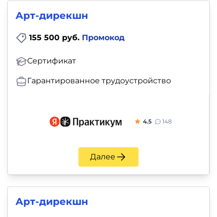
и
Арт-дирекшн
саморазвитие
155 500 руб.
Промокод
Прочее
Сертификат
Репетиторы
Гарантированное трудоустройство
Тесты
на
4.5
148
профориентацию
Далее
Арт‑дирекшн