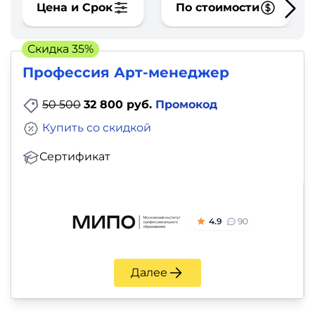
фото,
Цена и Срок
По стоимости
аудио
Скидка 35%
Маркетинг
Профессия Арт-менеджер
Иностранный
50 500
32 800 руб.
Промокод
язык
Купить со скидкой
Для
Сертификат
детей
Красота,
4.9
90
здоровье,
фитнес
Далее
Психология