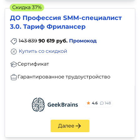
и
Скидка 37%
саморазвитие
ДО Профессия SMM-специалист
3.0. Тариф Фрилансер
Прочее
143 839
90 619 руб.
Промокод
Репетиторы
Купить со скидкой
Тесты
Сертификат
на
Гарантированное трудоустройство
профориентацию
4.6
148
Далее