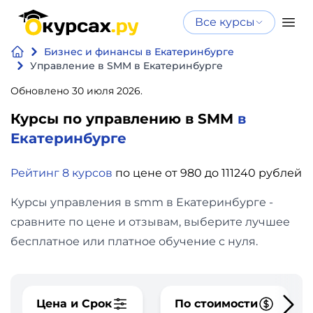
Все курсы
Нейросеть
Все курсы
Бизнес и финансы в Екатеринбурге
Нейросеть и ИИ
и ИИ
Управление в SMM в Екатеринбурге
Курсы по
Обновлено 30 июля 2026.
Программирование
искусственному
Курсы по управлению в SMM
в
интеллекту
Бизнес
Екатеринбурге
Курсы по нейросетям
и
Бесплатно
Рейтинг 8 курсов
по цене от 980 до 111240 рублей
финансы
Курсы управления в smm в Екатеринбурге -
Дизайн
сравните по цене и отзывам, выберите лучшее
бесплатное или платное обучение с нуля.
Аналитика
Видео,
Цена и Срок
По стоимости