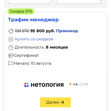
фото,
аудио
Скидка 51%
Трафик-менеджер
Маркетинг
193 570
95 800 руб.
Промокод
Иностранный
Купить со скидкой
язык
Длительность:
8 месяцев
Для
Сертификат
детей
Начало: 10 августа
Красота,
здоровье,
4.6
143
фитнес
Далее
Психология