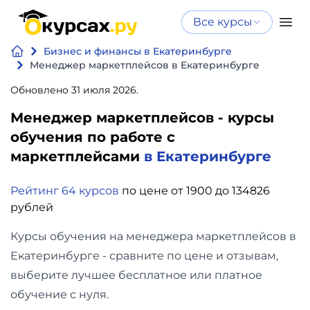
Все курсы
Нейросеть
Все курсы
Бизнес и финансы в Екатеринбурге
Нейросеть и ИИ
и ИИ
Менеджер маркетплейсов в Екатеринбурге
Курсы по
Обновлено 31 июля 2026.
Программирование
искусственному
Менеджер маркетплейсов - курсы
интеллекту
Бизнес
обучения по работе с
Курсы по нейросетям
маркетплейсами
в Екатеринбурге
и
Бесплатно
финансы
Рейтинг 64 курсов
по цене от 1900 до 134826
рублей
Дизайн
Курсы обучения на менеджера маркетплейсов в
Аналитика
Екатеринбурге - сравните по цене и отзывам,
выберите лучшее бесплатное или платное
Видео,
обучение с нуля.