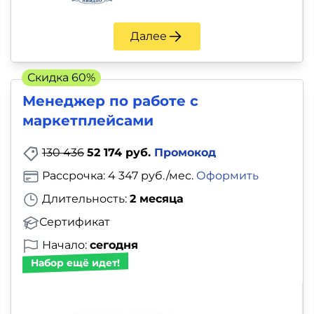
и
саморазвитие
Далее
Прочее
Скидка 60%
Репетиторы
Менеджер по работе с
маркетплейсами
Тесты
130 436
52 174 руб.
Промокод
на
Рассрочка: 4 347 руб./мес.
Оформить
профориентацию
Длительность:
2 месяца
Сертификат
Начало:
сегодня
Набор ещё идет!