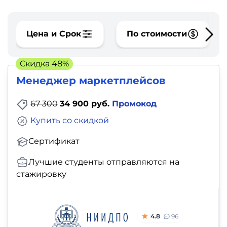
фото,
аудио
Цена и Срок
По стоимости
Маркетинг
Скидка 48%
Иностранный
Менеджер маркетплейсов
язык
67 300
34 900 руб.
Промокод
Для
Купить со скидкой
детей
Сертификат
Красота,
Лучшие студенты отправляются на
здоровье,
стажировку
фитнес
Психология
4.8
96