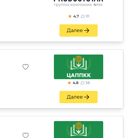
4.7
111
Далее
4.8
38
Далее