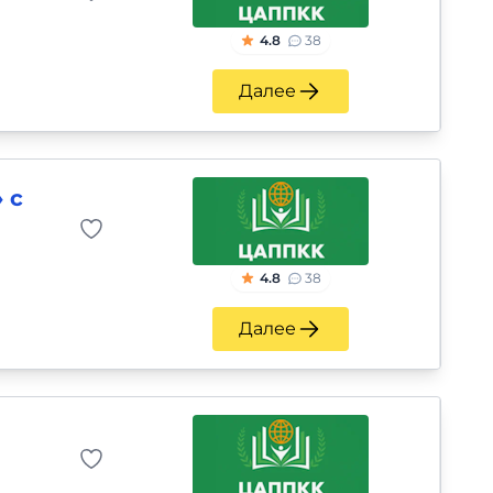
4.8
38
Далее
 с
4.8
38
Далее