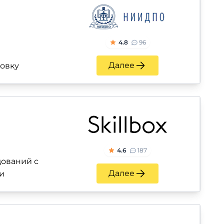
4.8
96
Далее
ровку
4.6
187
ований с
Далее
и