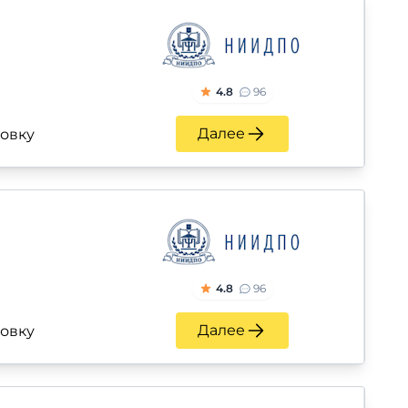
4.8
96
Далее
ровку
4.8
96
Далее
ровку