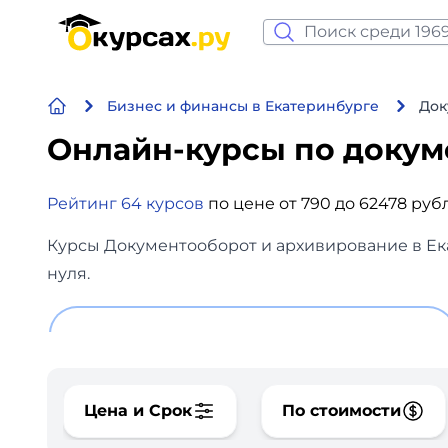
Нейросеть и ИИ
Бизнес и финансы в Екатеринбурге
Док
Программирование
Онлайн-курсы по докум
Бизнес и финансы
Рейтинг 64 курсов
по цене от 790 до 62478 руб
Дизайн
Курсы Документооборот и архивирование в Ека
Аналитика
нуля.
Видео, фото, аудио
Маркетинг
Цена и Срок
По стоимости
Иностранный язык