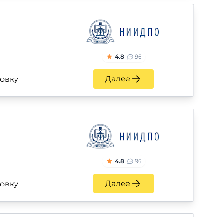
4.8
96
Далее
ровку
4.8
96
Далее
ровку