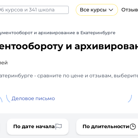
Все курсы
Отзыв
Все курсы Нейросеть и ИИ
Курсы по искусственному интеллекту
ументооборот и архивирование в Екатеринбурге
Курсы по нейросетям
ентообороту и архивиров
Бесплатно
лей
теринбурге - сравните по цене и отзывам, выберит
Деловое письмо
По дате начала
По длительности