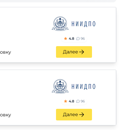
4.8
96
Далее
ровку
4.8
96
Далее
ровку