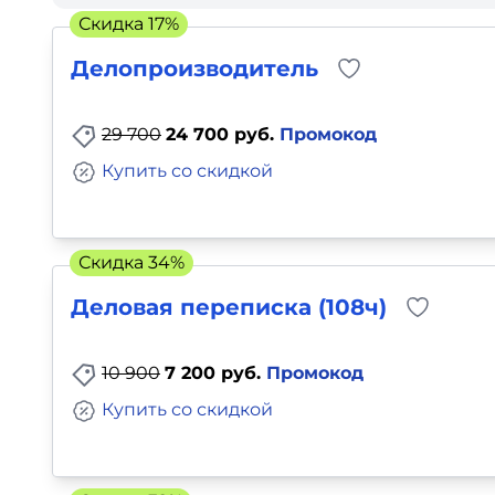
Скидка 17%
Для детей
Делопроизводитель
Красота, здоровье, фитнес
29 700
24 700 руб.
Промокод
Психология и саморазвитие
Купить со скидкой
Прочее
Репетиторы
Скидка 34%
Деловая переписка (108ч)
Тесты на профориентацию
10 900
7 200 руб.
Промокод
Купить со скидкой