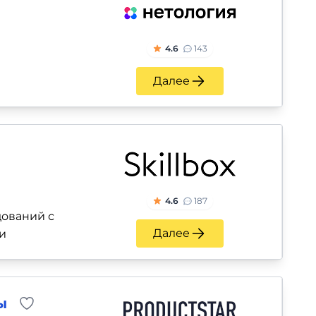
4.6
143
Далее
4.6
187
ований с
Далее
и
ы