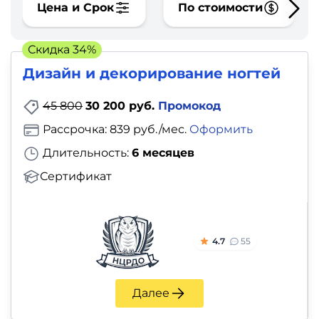
фото,
Цена и Срок
По стоимости
аудио
Скидка 34%
Маркетинг
Дизайн и декорирование ногтей
Иностранный
45 800
30 200 руб.
Промокод
язык
Рассрочка: 839 руб./мес.
Оформить
Длительность:
6 месяцев
Для
Сертификат
детей
Красота,
здоровье,
4.7
55
фитнес
Далее
Психология