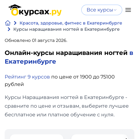
Все курсы
Нейросеть
Все курсы
Красота, здоровье, фитнес в Екатеринбурге
Нейросеть и ИИ
и ИИ
Курсы наращивания ногтей в Екатеринбурге
Курсы по
Обновлено 01 августа 2026.
Программирование
искусственному
Онлайн-курсы наращивания ногтей
в
интеллекту
Бизнес
Екатеринбурге
Курсы по нейросетям
и
Бесплатно
Рейтинг 9 курсов
по цене от 1900 до 75100
финансы
рублей
Дизайн
Курсы Наращивания ногтей в Екатеринбурге -
сравните по цене и отзывам, выберите лучшее
Аналитика
бесплатное или платное обучение с нуля.
Видео,