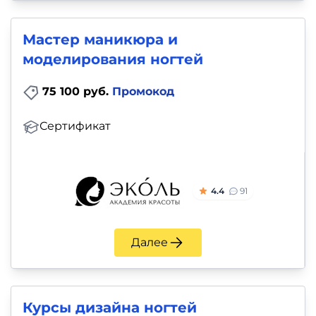
и
саморазвитие
Мастер маникюра и
моделирования ногтей
Прочее
75 100 руб.
Промокод
Репетиторы
Сертификат
Тесты
на
профориентацию
4.4
91
Далее
Курсы дизайна ногтей