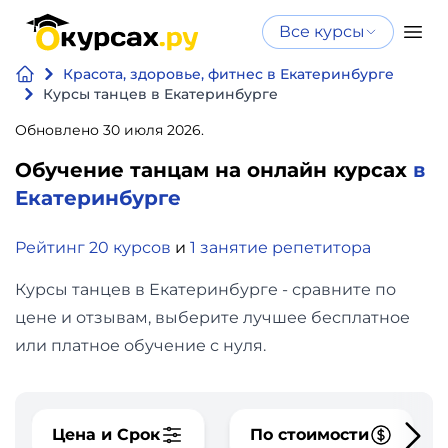
Все курсы
Нейросеть
Все курсы
Красота, здоровье, фитнес в Екатеринбурге
Нейросеть и ИИ
и ИИ
Курсы танцев в Екатеринбурге
Курсы по
Обновлено 30 июля 2026.
Программирование
искусственному
Обучение танцам на онлайн курсах
в
интеллекту
Бизнес
Екатеринбурге
Курсы по нейросетям
и
Бесплатно
Рейтинг 20 курсов
и
1 занятие репетитора
финансы
Курсы танцев в Екатеринбурге - сравните по
Дизайн
цене и отзывам, выберите лучшее бесплатное
или платное обучение с нуля.
Аналитика
Видео,
Цена и Срок
По стоимости