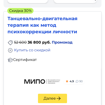
фото,
аудио
Скидка 30%
Танцевально-двигательная
Маркетинг
терапия как метод
психокоррекции личности
Иностранный
язык
52 600
36 800 руб.
Промокод
Купить со скидкой
Для
детей
Сертификат
Красота,
здоровье,
4.9
90
фитнес
Психология
Далее