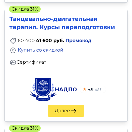
и
Скидка 31%
саморазвитие
Танцевально-двигательная
Прочее
терапия. Курсы переподготовки
60 400
41 600 руб.
Промокод
Репетиторы
Купить со скидкой
Тесты
Сертификат
на
профориентацию
4.8
111
Далее
Скидка 31%