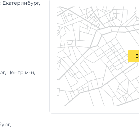
г. Екатеринбург,
З
рг, Центр м-н,
бург,