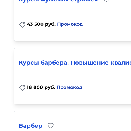
Для детей
Красота, здоровье, фитнес
43 500 руб.
Промокод
Психология и саморазвитие
Прочее
Курсы барбера. Повышение квал
Репетиторы
Тесты на профориентацию
18 800 руб.
Промокод
Барбер