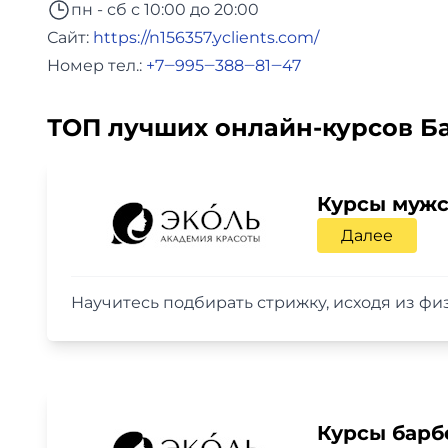
пн - сб с 10:00 до 20:00
Сайт:
https://n156357.yclients.com/
Номер тел.:
+7‒995‒388‒81‒47
ТОП лучших онлайн-курсов Б
Курсы мужс
Далее
Научитесь подбирать стрижку, исходя из фи
Курсы барб