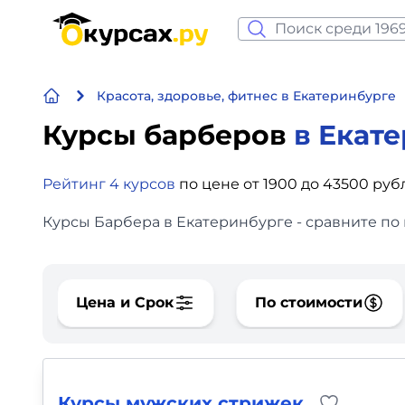
Нейросеть и ИИ
Красота, здоровье, фитнес в Екатеринбурге
Программирование
Курсы барберов
в Екат
Бизнес и финансы
Рейтинг 4 курсов
по цене от 1900 до 43500 руб
Дизайн
Курсы Барбера в Екатеринбурге - сравните по
Аналитика
Видео, фото, аудио
Цена и Срок
По стоимости
Маркетинг
Иностранный язык
Курсы мужских стрижек