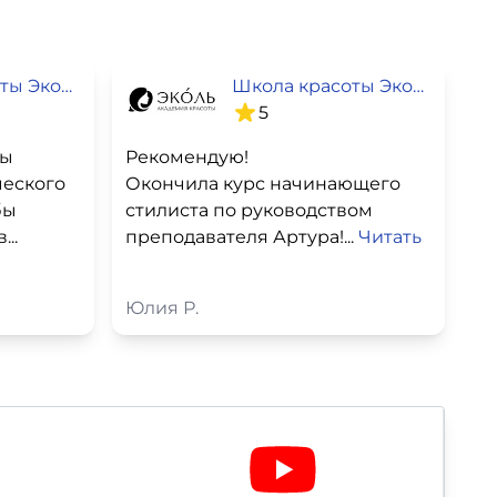
Школа красоты Эколь
Школа красоты Эколь
5
ты
Рекомендую!
ческого
Окончила курс начинающего
бы
стилиста по руководством
..
преподавателя Артура!...
Читать
Юлия Р.