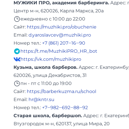
МУЖИКИ ПРО, академия барберинга.
Адреc: 
Центр м-н, 620026, Карла Маркса, 20а
ежедневно с 10:00 до 22:00
Сайт:
https://muzhiki.pro/obuchenie
Email:
d.yaroslavcev@muzhiki.pro
Номер тел.:
+7 (861) 207‒16‒90
https://t.me/MuzhikiPRO_HR_bot
https://vk.com/muzhikipro
Кузьма, школа барберов.
Адреc: г. Екатеринбу
620026, улица Декабристов, 31
пн - пт с 11:00 до 19:00
Сайт:
https://barberkuzma.ru/school
Email:
hr@kntr.su
Номер тел.:
+7‒982‒692‒88‒92
Старая школа, барбершоп.
Адреc: г. Екатерин
Втузгородок м-н, 620137, улица Мира, 20