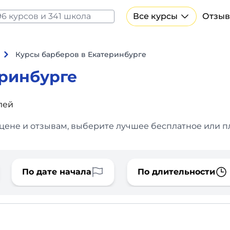
Все курсы
Отзыв
Все курсы Нейросеть и ИИ
Курсы по искусственному интеллекту
Курсы барберов в Екатеринбурге
Курсы по нейросетям
еринбурге
Бесплатно
лей
 цене и отзывам, выберите лучшее бесплатное или пл
По дате начала
По длительности