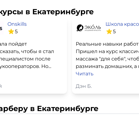
курсы в Екатеринбурге
Onskills
5
5
ала пойдет
Реальные навыки рабо
сказать, чтобы я стал
Пришел на курс класси
пециалистом после
массажа "для себя", что
укооператоров. Но...
разминать домашних, а в.
Читать
й
Дэн Б.
арберу в Екатеринбурге