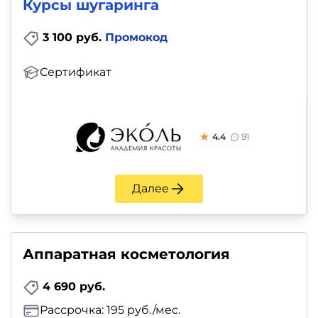
и
Курсы шугаринга
саморазвитие
3 100 руб.
Промокод
Прочее
Сертификат
Репетиторы
Тесты
4.4
91
на
профориентацию
Далее
Аппаратная косметология
4 690 руб.
Рассрочка: 195 руб./мес.