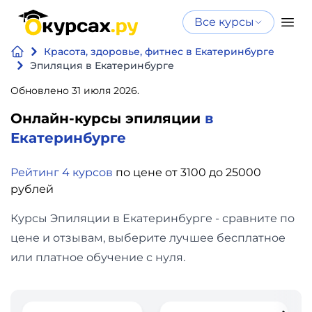
Все курсы
Нейросеть
Все курсы
Красота, здоровье, фитнес в Екатеринбурге
Нейросеть и ИИ
и ИИ
Эпиляция в Екатеринбурге
Курсы по
Обновлено 31 июля 2026.
Программирование
искусственному
Онлайн-курсы эпиляции
в
интеллекту
Бизнес
Екатеринбурге
Курсы по нейросетям
и
Бесплатно
Рейтинг 4 курсов
по цене от 3100 до 25000
финансы
рублей
Дизайн
Курсы Эпиляции в Екатеринбурге - сравните по
цене и отзывам, выберите лучшее бесплатное
Аналитика
или платное обучение с нуля.
Видео,