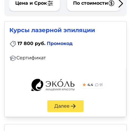
фото,
Цена и Срок
По стоимости
аудио
Маркетинг
Курсы лазерной эпиляции
Иностранный
17 800 руб.
Промокод
язык
Сертификат
Для
детей
4.4
91
Красота,
здоровье,
Далее
фитнес
Психология