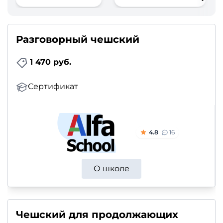
фото,
аудио
Разговорный чешский
Маркетинг
1 470 руб.
Иностранный
язык
Сертификат
Для
детей
4.8
16
Красота,
здоровье,
О школе
фитнес
Психология
Чешский для продолжающих