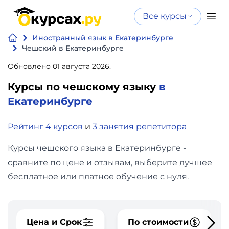
Все курсы
Нейросеть
Все курсы
Иностранный язык в Екатеринбурге
Нейросеть и ИИ
и ИИ
Чешский в Екатеринбурге
Курсы по
Обновлено 01 августа 2026.
Программирование
искусственному
Курсы по чешскому языку
в
интеллекту
Бизнес
Екатеринбурге
Курсы по нейросетям
и
Бесплатно
Рейтинг 4 курсов
и
3 занятия репетитора
финансы
Курсы чешского языка в Екатеринбурге -
Дизайн
сравните по цене и отзывам, выберите лучшее
бесплатное или платное обучение с нуля.
Аналитика
Видео,
Цена и Срок
По стоимости