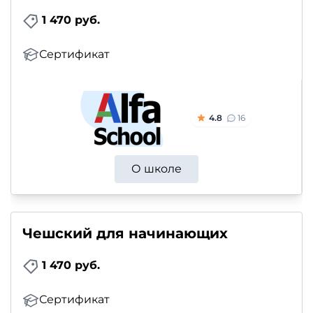
и
1 470 руб.
саморазвитие
Сертификат
Прочее
Репетиторы
4.8
16
Тесты
на
О школе
профориентацию
Чешский для начинающих
1 470 руб.
Сертификат